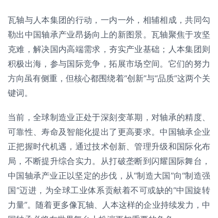
瓦轴与人本集团的行动，一内一外，相辅相成，共同勾
勒出中国轴承产业昂扬向上的新图景。瓦轴聚焦于攻坚
克难，解决国内高端需求，夯实产业基础；人本集团则
积极出海，参与国际竞争，拓展市场空间。它们的努力
方向虽有侧重，但核心都围绕着“创新”与“品质”这两个关
键词。
当前，全球制造业正处于深刻变革期，对轴承的精度、
可靠性、寿命及智能化提出了更高要求。中国轴承企业
正把握时代机遇，通过技术创新、管理升级和国际化布
局，不断提升综合实力。从打破垄断到闪耀国际舞台，
中国轴承产业正以坚定的步伐，从“制造大国”向“制造强
国”迈进，为全球工业体系贡献着不可或缺的“中国旋转
力量”。随着更多像瓦轴、人本这样的企业持续发力，中