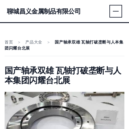
聊城昌义金属制品有限公司
首页
>
产品大全
>
国产轴承双雄 瓦轴打破垄断与人本集
团闪耀台北展
国产轴承双雄 瓦轴打破垄断与人
本集团闪耀台北展