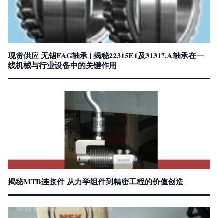
现货供应 无锡FAG轴承 | 揭秘22315E1及31317.A轴承在一
线机械与行业设备中的关键作用
揭秘MTB连接件 从力学组件到精密工程的价值创造